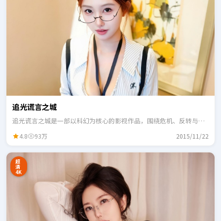
追光谎言之城
追光谎言之城是一部以科幻为核心的影视作品，围绕危机、反转与人
物成长展开，整体节奏紧凑，适合一口气追完。
4.8
93万
2015/11/22
超
清
4K