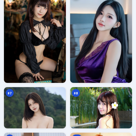
南
东
渡
篱
逃
追
96
96
生
凶
万
万
#
7
#
8
星
追
河
光
档
谎
94
93
案
言
万
万
之