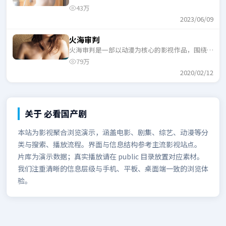
机、反转与人物成长展开，整体节奏紧凑，适合一
43万
口气追完。
2023/06/09
火海审判
火海审判是一部以动漫为核心的影视作品，围绕危
机、反转与人物成长展开，整体节奏紧凑，适合一
79万
口气追完。
2020/02/12
关于
必看国产剧
本站为影视聚合浏览演示，涵盖电影、剧集、综艺、动漫等分
类与搜索、播放流程。界面与信息结构参考主流影视站点。
片库为演示数据；真实播放请在 public 目录放置对应素材。
我们注重清晰的信息层级与手机、平板、桌面端一致的浏览体
验。