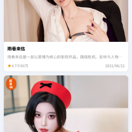
雨巷来信
雨巷来信是一部以爱情为核心的影视作品，围绕危机、反转与人物成
长展开，整体节奏紧凑，适合一口气追完。
4.7
80万
2021/06/22
超
清
4K