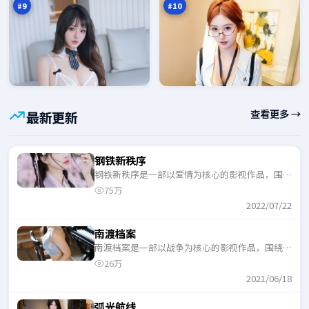
城
#
9
#
10
查看更多 →
最新更新
钢铁新秩序
钢铁新秩序是一部以爱情为核心的影视作品，围绕
危机、反转与人物成长展开，整体节奏紧凑，适合
75万
一口气追完。
2022/07/22
南渡档案
南渡档案是一部以战争为核心的影视作品，围绕危
机、反转与人物成长展开，整体节奏紧凑，适合一
26万
口气追完。
2021/06/18
弧光航线