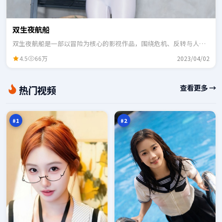
双生夜航船
双生夜航船是一部以冒险为核心的影视作品，围绕危机、反转与人物
成长展开，整体节奏紧凑，适合一口气追完。
4.5
66万
2023/04/02
逐
雪
查看更多 →
热门视频
日
线
代
谎
98
97
码
言
万
万
之
城
#
1
#
2