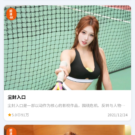
超
清
4K
尘封入口
尘封入口是一部以动作为核心的影视作品，围绕危机、反转与人物成
长展开，整体节奏紧凑，适合一口气追完。
5.0
91万
2021/12/24
超
清