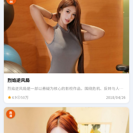
4K
烈焰逆风局
烈焰逆风局是一部以悬疑为核心的影视作品，围绕危机、反转与人物
成长展开，整体节奏紧凑，适合一口气追完。
4.9
50万
2018/04/26
高
清