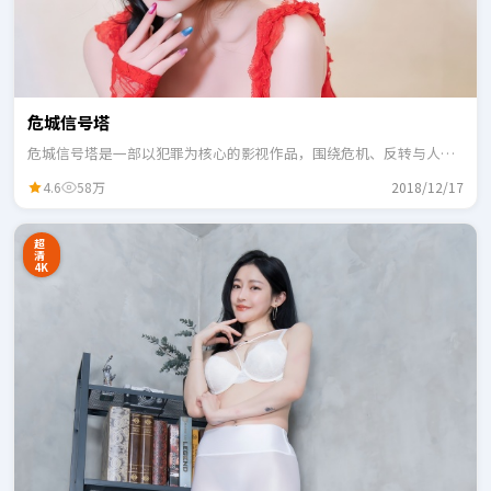
危城信号塔
危城信号塔是一部以犯罪为核心的影视作品，围绕危机、反转与人物
成长展开，整体节奏紧凑，适合一口气追完。
4.6
58万
2018/12/17
超
清
4K