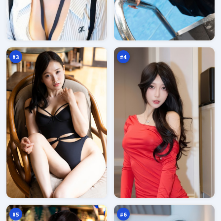
最
雨
后
巷
惊
追
97
96
魂
击
万
万
#
3
#
4
雷
银
鸣
翼
行
余
96
96
动
震
万
万
#
5
#
6